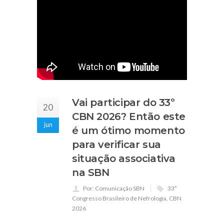
Vai participar do 33º
20
CBN 2026? Então este
jun
é um ótimo momento
para verificar sua
situação associativa
na SBN
Por: Comunicação SBN
33º
Congresso Brasileiro de Nefrologia
,
CBN
2026