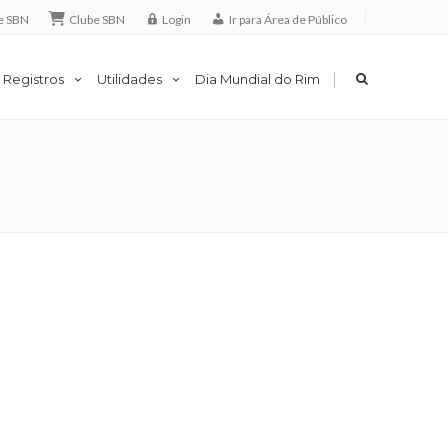
e SBN
Clube SBN
Login
Ir para Área de Público
|
 Registros
Utilidades
Dia Mundial do Rim