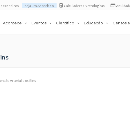
a de Médicos
Seja um Associado
Calculadoras Nefrológicas
Anuidad
Acontece
Eventos
Científico
Educação
Censos e
ins
ensão Arterial e os Rins