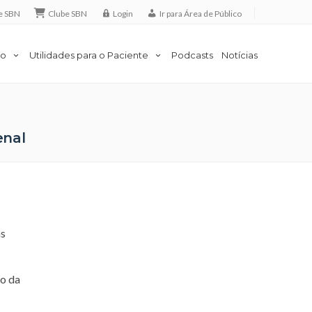
e SBN
Clube SBN
Login
Ir para Área de Público
to
Utilidades para o Paciente
Podcasts
Notícias
enal
as
ão da