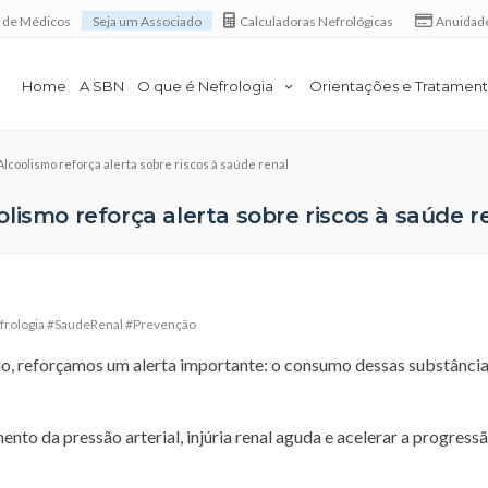
a de Médicos
Seja um Associado
Calculadoras Nefrológicas
Anuidad
Home
A SBN
O que é Nefrologia
Orientações e Tratamen
lcoolismo reforça alerta sobre riscos à saúde renal
lismo reforça alerta sobre riscos à saúde r
rologia #SaudeRenal #Prevenção
o, reforçamos um alerta importante: o consumo dessas substânci
nto da pressão arterial, injúria renal aguda e acelerar a progress