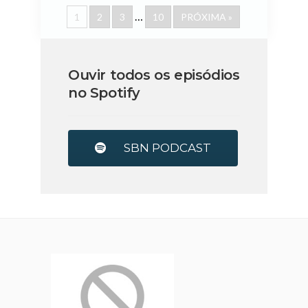
…
1
2
3
10
PRÓXIMA »
Ouvir todos os episódios
no Spotify
SBN PODCAST