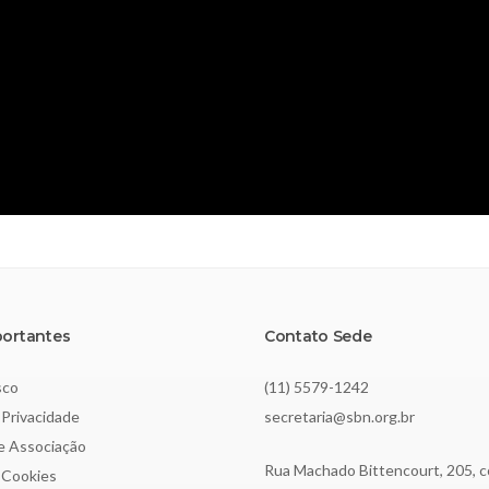
portantes
Contato Sede
sco
(11) 5579-1242
 Privacidade
secretaria@sbn.org.br
de Associação
Rua Machado Bittencourt, 205, c
e Cookies