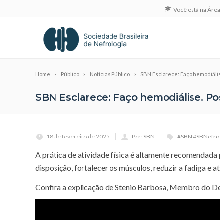
Você está na Áre
Home
Público
Notícias Público
SBN Esclarece: Faço hemodiálise
SBN Esclarece: Faço hemodiálise. Pos
18 de fevereiro de 2025
Por: SBN
#SBN #SBNefro 
A prática de atividade física é altamente recomendada
disposição, fortalecer os músculos, reduzir a fadiga e at
Confira a explicação de Stenio Barbosa, Membro do D