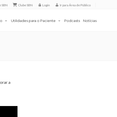
e SBN
Clube SBN
Login
Ir para Área de Público
to
Utilidades para o Paciente
Podcasts
Notícias
orar a