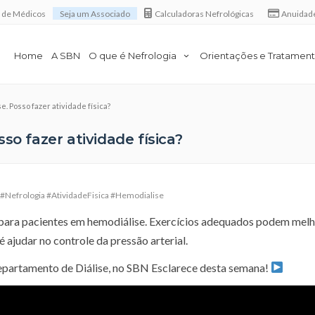
a de Médicos
Seja um Associado
Calculadoras Nefrológicas
Anuidad
Home
A SBN
O que é Nefrologia
Orientações e Tratamen
. Posso fazer atividade física?
so fazer atividade física?
#Nefrologia #AtividadeFisica #Hemodialise
 para pacientes em hemodiálise. Exercícios adequados podem melh
é ajudar no controle da pressão arterial.
epartamento de Diálise, no SBN Esclarece desta semana!