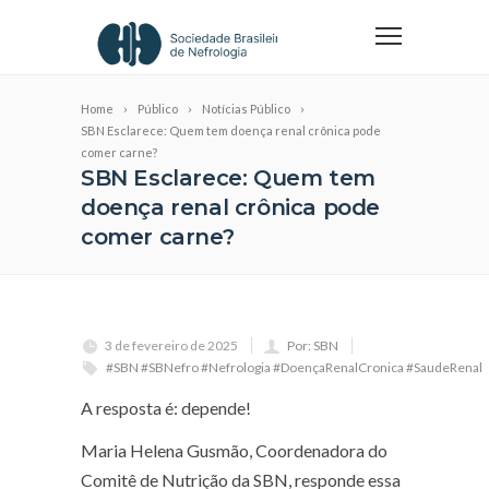
Home
Público
Notícias Público
SBN Esclarece: Quem tem doença renal crônica pode
comer carne?
SBN Esclarece: Quem tem
doença renal crônica pode
comer carne?
3 de fevereiro de 2025
Por: SBN
#SBN #SBNefro #Nefrologia #DoençaRenalCronica #SaudeRenal
A resposta é: depende!
Maria Helena Gusmão, Coordenadora do
Comitê de Nutrição da SBN, responde essa