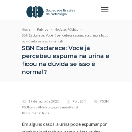
Home
Público
Notícias Público
SBN Esclarece: Você já percebeu espuma na urina e ficou
na dúvida se isso é normal?
SBN Esclarece: Você já
percebeu espuma na urina e
ficou na dúvida se isso é
normal?
19 de maio de 2025
Por: SBN
#SBN
#SBNefro #Nefrologia #SaudeRenal
#EspumanaUrina
Em alguns casos, a urina pode espumar por
motivos inofensivos, como o jato muito