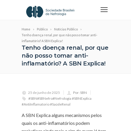
Home
Público
Notícias Público
Tenho doença renal, por que não posso tomar anti-
inflamatório? A SBN Explica!
Tenho doença renal, por que
não posso tomar anti-
inflamatório? A SBN Explica!
25 de junho de 2025
Por: SBN
#SBN#SBNefro#Nefrologia #SBNExplica
#AntiInflamatorio #SaúdeRenal
A SBN Explica alguns mecanismos pelos
quais os anti-inflamatórios podem
prejudicar ainda mais o rim de quem já tem