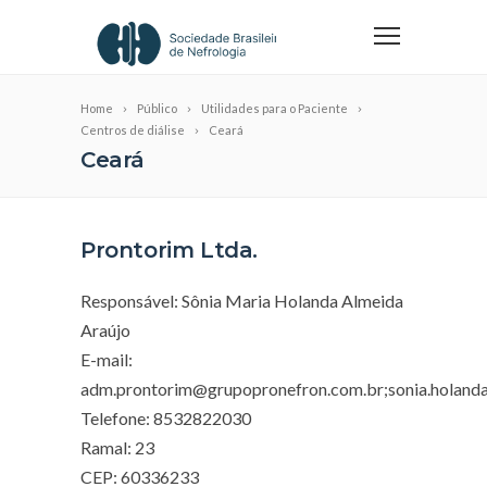
Home
Público
Utilidades para o Paciente
Centros de diálise
Ceará
Ceará
Prontorim Ltda.
Responsável: Sônia Maria Holanda Almeida
Araújo
E-mail:
adm.prontorim@grupopronefron.com.br
;
sonia.holan
Telefone: 8532822030
Ramal: 23
CEP: 60336233