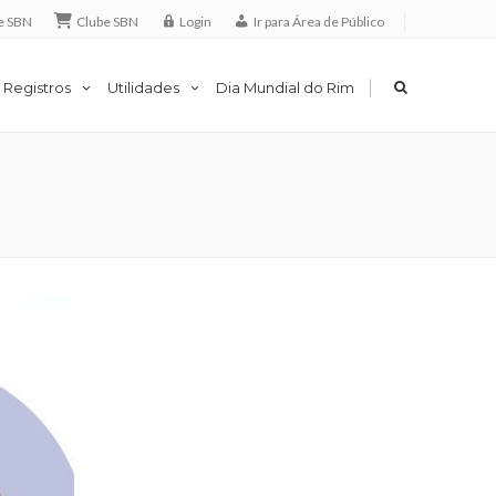
e SBN
Clube SBN
Login
Ir para Área de Público
|
 Registros
Utilidades
Dia Mundial do Rim