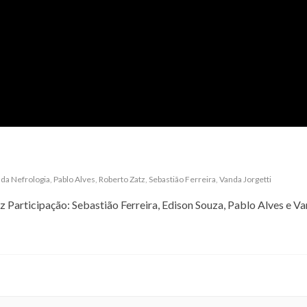
da Nefrologia
,
Pablo Alves
,
Roberto Zatz
,
Sebastião Ferreira
,
Vanda Jorgetti
 Participação: Sebastião Ferreira, Edison Souza, Pablo Alves e V