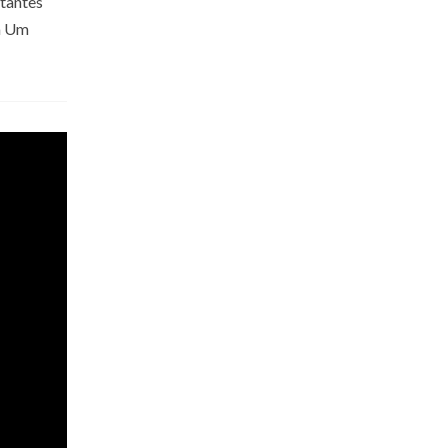
rtantes
za Um