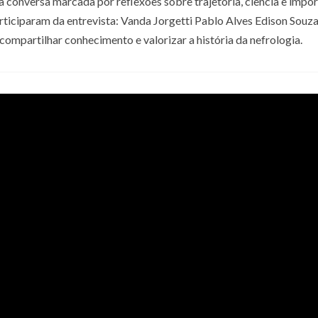
 conversa marcada por reflexões sobre trajetória, ciência e impo
Participaram da entrevista: Vanda Jorgetti Pablo Alves Edison Sou
compartilhar conhecimento e valorizar a história da nefrologia.