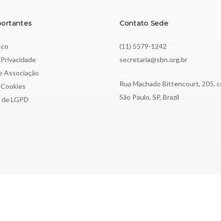
portantes
Contato Sede
sco
(11) 5579-1242
 Privacidade
secretaria@sbn.org.br
de Associação
Rua Machado Bittencourt, 205, c
e Cookies
São Paulo, SP, Brazil
o de LGPD
3.197.615/0001-62 | Todos os direitos reservados.