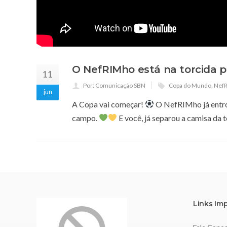
O NefRIMho está na torcida p
11
Por: Comunicação SBN
Copa do Mundo
,
Nef
jun
A Copa vai começar!
O NefRIMho já entrou
campo.
E você, já separou a camisa da 
Links Im