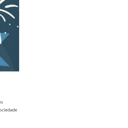
om
ociedade