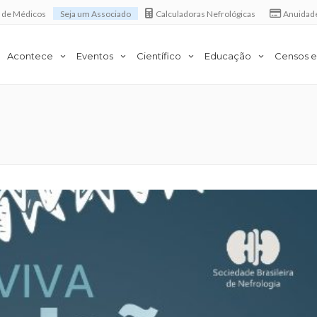
a de Médicos
Seja um Associado
Calculadoras Nefrológicas
Anuidad
Acontece
Eventos
Científico
Educação
Censos e