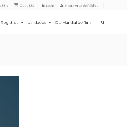
e SBN
Clube SBN
Login
Ir para Área de Público
|
 Registros
Utilidades
Dia Mundial do Rim