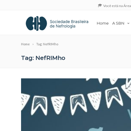
Você está na Áre
Home
A SBN
Home
Tag: NefRIMho
Tag: NefRIMho